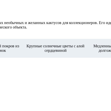
самых необычных и желанных кактусов для коллекционеров. Его 
еского объекта.
 покров из
Крупные солнечные цветы с алой
Медленны
нок
сердцевиной
долгож