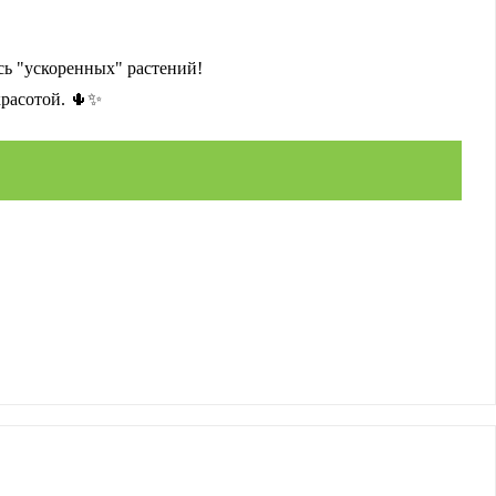
ь "ускоренных" растений!
красотой. 🌵✨