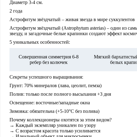
Диаметр 3-4 см.
2 года
Астрофитум звёздчатый – живая звезда в мире суккулентов
Астрофитум звёздчатый
(Astrophytum asterias) – один из 
звезду, и загадочные белые крапинки создают эффект космич
5 уникальных особенностей:
Совершенная симметрия 6-8
Мягкий бархатистый
ребер без колючек
белых крапи
Секреты успешного выращивания:
Грунт
: 70% минералов (лава, цеолит, пемза)
Полив
: только после полного высыхания +3 дня
Освещение
: восточные/западные окна
Зимовка
: обязательна (+5-10°C без полива)
Почему коллекционеры охотятся за этим видом?
→ Каждый экземпляр уникален по узору
→ С возрастом красота только усиливается
→ Идеальный объект для макросъемки