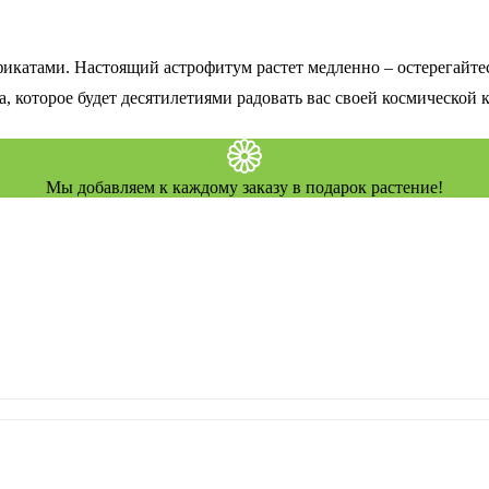
катами. Настоящий астрофитум растет медленно – остерегайтес
, которое будет десятилетиями радовать вас своей космической 
Мы добавляем к каждому заказу в подарок растение!