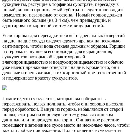
суккуленты, растущие в торфяном субстрате, пересадку в
новый, хорошо проницаемый субстрат следует производить
немедленно, независимо от сезона. Новый горшок должен
быть немного больше (на 3-4 см), чем предыдущий, и
адаптирован к корневой системе и виду растений.
Если горшки для пересадки не имеют дренажных отверстий
на дне, на дне сосуда следует сделать дренаж на несколько
сантиметров, чтобы вода стекала должным образом. Горшки
из терракоты лучше всего подходят для выращивания,
суккулентов, которые обладают хорошей
влагопроницаемостью и воздухопроницаемостью и обычно
уже имеют дренажные отверстия на дне. Кроме того, они
дешевые и очень живые, а их кирпичный цвет естественный
и подчеркивает красоту суккулентов.
Помните, что суккуленты, которые вы собираетесь
пересаживать, нельзя поливать, чтобы они хорошо высохли
перед обработкой. Вынув из горшка, избавляемся от старой
почвы, смотрим на корневую систему, удаляя слишком
длинные или поврежденные корни. Очищенное растение
помещают в затененное сухое место на несколько часов, чтобы
зажили любые повреждения. Подготовленные суккуленты