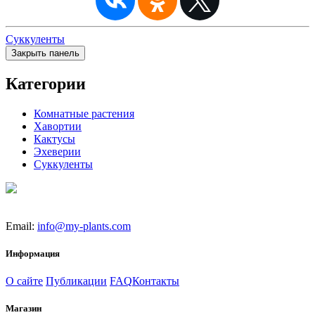
Суккуленты
Закрыть панель
Категории
Комнатные растения
Хавортии
Кактусы
Эхеверии
Суккуленты
Email:
info@my-plants.com
Информация
О сайте
Публикации
FAQ
Контакты
Магазин