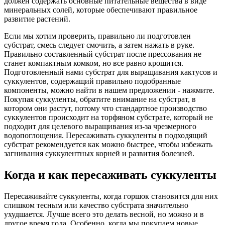
должен содержать основные питательные вещества в виде
минеральных солей, которые обеспечивают правильное
развитие растений.
Если мы хотим проверить, правильно ли подготовлен
субстрат, смесь следует смочить, а затем нажать в руке.
Правильно составленный субстрат после прессования не
станет компактным комком, но все равно крошится.
Подготовленный нами субстрат для выращивания кактусов и
суккулентов, содержащий правильно подобранные
компоненты, можно найти в нашем предложении - нажмите.
Покупая суккуленты, обратите внимание на субстрат, в
котором они растут, потому что стандартное производство
суккулентов происходит на торфяном субстрате, который не
подходит для целевого выращивания из-за чрезмерного
водопоглощения. Пересаживать суккуленты в подходящий
субстрат рекомендуется как можно быстрее, чтобы избежать
загнивания суккулентных корней и развития болезней.
Когда и как пересаживать суккуленты
Пересаживайте суккуленты, когда горшок становится для них
слишком тесным или качество субстрата значительно
ухудшается. Лучше всего это делать весной, но можно и в
другое время года. Особенно, когда мы покупаем новые